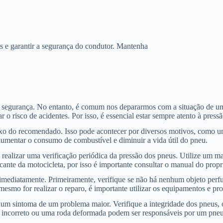
s e garantir a segurança do condutor. Mantenha
 segurança. No entanto, é comum nos depararmos com a situação de 
o risco de acidentes. Por isso, é essencial estar sempre atento à press
aixo do recomendado. Isso pode acontecer por diversos motivos, como
umentar o consumo de combustível e diminuir a vida útil do pneu.
ealizar uma verificação periódica da pressão dos pneus. Utilize um m
ante da motocicleta, por isso é importante consultar o manual do propri
imediatamente. Primeiramente, verifique se não há nenhum objeto perf
 mesmo for realizar o reparo, é importante utilizar os equipamentos e p
 um sintoma de um problema maior. Verifique a integridade dos pneus, 
to incorreto ou uma roda deformada podem ser responsáveis por um pne