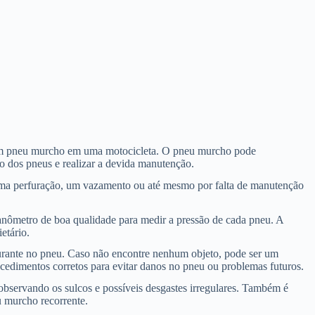
um pneu murcho em uma motocicleta. O pneu murcho pode
ão dos pneus e realizar a devida manutenção.
 uma perfuração, um vazamento ou até mesmo por falta de manutenção
anômetro de boa qualidade para medir a pressão de cada pneu. A
etário.
urante no pneu. Caso não encontre nenhum objeto, pode ser um
rocedimentos corretos para evitar danos no pneu ou problemas futuros.
observando os sulcos e possíveis desgastes irregulares. Também é
u murcho recorrente.