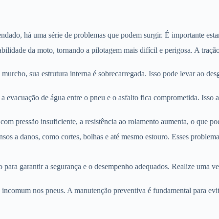
ado, há uma série de problemas que podem surgir. É importante estar c
idade da moto, tornando a pilotagem mais difícil e perigosa. A tração 
urcho, sua estrutura interna é sobrecarregada. Isso pode levar ao de
 a evacuação de água entre o pneu e o asfalto fica comprometida. Isso
om pressão insuficiente, a resistência ao rolamento aumenta, o que p
os a danos, como cortes, bolhas e até mesmo estouro. Esses problemas
o para garantir a segurança e o desempenho adequados. Realize uma ver
e incomum nos pneus. A manutenção preventiva é fundamental para evita