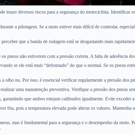
azer diversos riscos para a segurança do motociclista. Identificar os
durante a pilotagem. Se a moto estiver mais difícil de controlar, espe
 você perceber que a banda de rodagem está se desgastando mais rapidam
e os pneus não estiverem com a pressão correta. A falta de aderência do
servando se ele está mais “deformado” do que o normal. Se os pneus e
 a olho nu. Por isso, é essencial verificar regularmente a pressão dos p
ealizar uma manutenção preventiva. Verifique a pressão dos pneus sem
s, garantindo que ambos estejam calibrados igualmente. Evite exceder 
ver fria, pois a temperatura elevada pode alterar os valores. Mantenh
pneus, mas é fundamental para a segurança e o desempenho da moto. Por
.