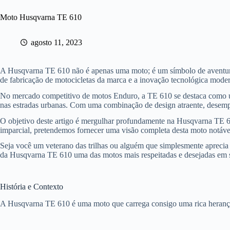
Moto Husqvarna TE 610
agosto 11, 2023
A Husqvarna TE 610 não é apenas uma moto; é um símbolo de aventura,
de fabricação de motocicletas da marca e a inovação tecnológica mode
No mercado competitivo de motos Enduro, a TE 610 se destaca como um
nas estradas urbanas. Com uma combinação de design atraente, desempen
O objetivo deste artigo é mergulhar profundamente na Husqvarna TE 610
imparcial, pretendemos fornecer uma visão completa desta moto notável
Seja você um veterano das trilhas ou alguém que simplesmente aprecia 
da Husqvarna TE 610 uma das motos mais respeitadas e desejadas em s
História e Contexto
A Husqvarna TE 610 é uma moto que carrega consigo uma rica herança 