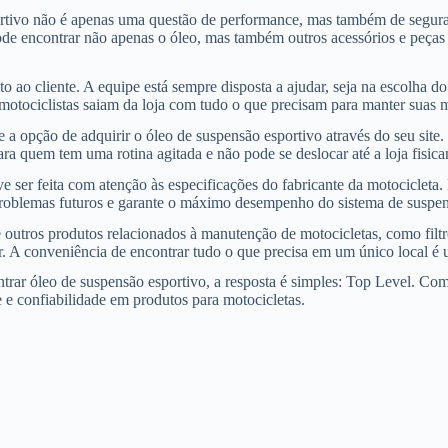
ortivo não é apenas uma questão de performance, mas também de segura
ode encontrar não apenas o óleo, mas também outros acessórios e peça
o ao cliente. A equipe está sempre disposta a ajudar, seja na escolha 
 motociclistas saiam da loja com tudo o que precisam para manter suas 
a opção de adquirir o óleo de suspensão esportivo através do seu site
ra quem tem uma rotina agitada e não pode se deslocar até a loja fisic
ve ser feita com atenção às especificações do fabricante da motocicleta
a problemas futuros e garante o máximo desempenho do sistema de suspe
ros produtos relacionados à manutenção de motocicletas, como filtros, 
 A conveniência de encontrar tudo o que precisa em um único local é um
ontrar óleo de suspensão esportivo, a resposta é simples: Top Level.
de e confiabilidade em produtos para motocicletas.