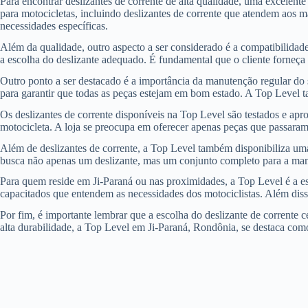
Para encontrar deslizantes de corrente de alta qualidade, uma excelent
para motocicletas, incluindo deslizantes de corrente que atendem aos ma
necessidades específicas.
Além da qualidade, outro aspecto a ser considerado é a compatibilidade
a escolha do deslizante adequado. É fundamental que o cliente forneça
Outro ponto a ser destacado é a importância da manutenção regular do s
para garantir que todas as peças estejam em bom estado. A Top Level 
Os deslizantes de corrente disponíveis na Top Level são testados e ap
motocicleta. A loja se preocupa em oferecer apenas peças que passaram p
Além de deslizantes de corrente, a Top Level também disponibiliza uma
busca não apenas um deslizante, mas um conjunto completo para a manu
Para quem reside em Ji-Paraná ou nas proximidades, a Top Level é a esc
capacitados que entendem as necessidades dos motociclistas. Além diss
Por fim, é importante lembrar que a escolha do deslizante de corrente 
alta durabilidade, a Top Level em Ji-Paraná, Rondônia, se destaca com