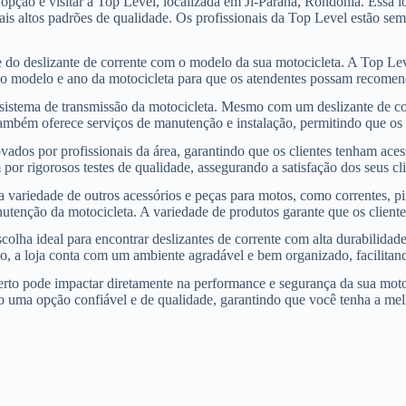
e opção é visitar a Top Level, localizada em Ji-Paraná, Rondônia. Essa
is altos padrões de qualidade. Os profissionais da Top Level estão semp
 do deslizante de corrente com o modelo da sua motocicleta. A Top Leve
 o modelo e ano da motocicleta para que os atendentes possam recomend
istema de transmissão da motocicleta. Mesmo com um deslizante de corre
também oferece serviços de manutenção e instalação, permitindo que os
rovados por profissionais da área, garantindo que os clientes tenham a
or rigorosos testes de qualidade, assegurando a satisfação dos seus cli
 variedade de outros acessórios e peças para motos, como correntes, pi
tenção da motocicleta. A variedade de produtos garante que os client
olha ideal para encontrar deslizantes de corrente com alta durabilidad
o, a loja conta com um ambiente agradável e bem organizado, facilitan
certo pode impactar diretamente na performance e segurança da sua moto
o uma opção confiável e de qualidade, garantindo que você tenha a mel