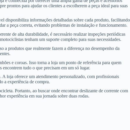
 loja é conhecida por oferecer uma ampla gama de peças e acessórios
re prontos para ajudar os clientes a escolherem a peça ideal para suas
l disponibiliza informações detalhadas sobre cada produto, facilitando
ar a peça correta, evitando problemas de instalação e funcionamento.
nte de alta durabilidade, é necessário realizar inspeções periódicas
 motociclistas tenham um suporte completo para suas necessidades.
cesso a produtos que realmente fazem a diferença no desempenho da
entes.
nhões e coroas. Isso torna a loja um ponto de referência para quem
es encontrem tudo o que precisam em um só lugar.
e. A loja oferece um atendimento personalizado, com profissionais
do a experiência de compra.
cicleta. Portanto, ao buscar onde encontrar deslizante de corrente com
hor experiência em sua jornada sobre duas rodas.